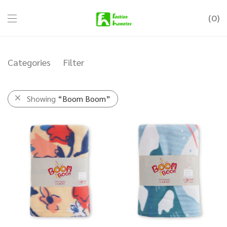
0
Categories
Filter
Showing
“Boom Boom”