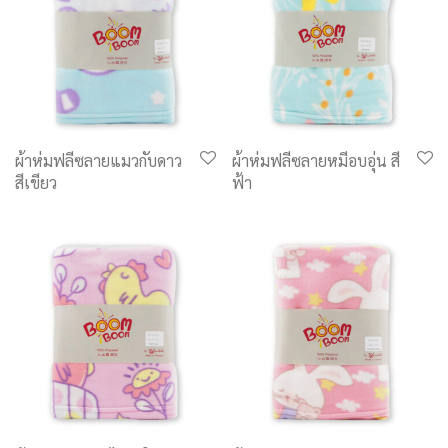
ผ้าห่มฟลีซลายแมวกับดาว
ผ้าห่มฟลีซลายหมีอบอุ่น สี
สีเขียว
ฟ้า