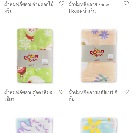
ผ้าห่มฟลีซลายก้านดอกไม้
ผ้าห่มฟลีซลาย Snow
ครีม
House น้ำเงิน
ผ้าห่มฟลีซลายตุ๊กตาหิมะ
ผ้าห่มฟลีซลายเบบี้แบร์ สี
เขียว
ส้ม