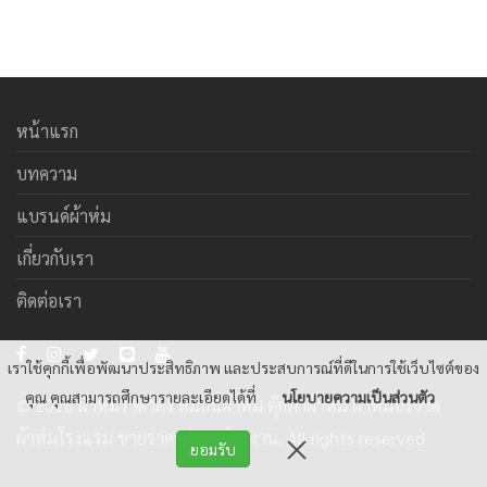
หน้าแรก
บทความ
แบรนด์ผ้าห่ม
เกี่ยวกับเรา
ติดต่อเรา
เราใช้คุกกี้เพื่อพัฒนาประสิทธิภาพ และประสบการณ์ที่ดีในการใช้เว็บไซต์ของ
คุณ คุณสามารถศึกษารายละเอียดได้ที่
นโยบายความเป็นส่วนตัว
© 2026 ผ้าห่มราคาส่ง หมอนผ้าห่ม ตุ๊กตาผ้าห่ม ผ้าห่มบริจาค
ผ้าห่มโรงแรม ขายราคาส่งจากโรงงาน. All rights reserved
ยอมรับ