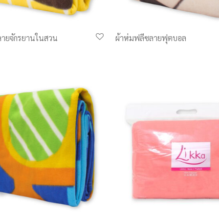
ซลายจักรยานในสวน
ผ้าห่มฟลีซลายฟุตบอล