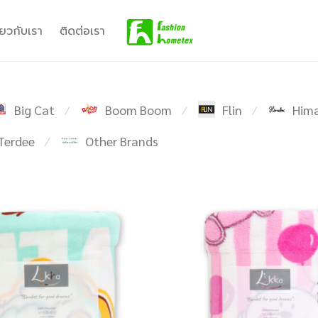
ี่ยวกับเรา
ติดต่อเรา
Big Cat
Boom Boom
Flin
Hima
⁄
⁄
⁄
Terdee
Other Brands
⁄