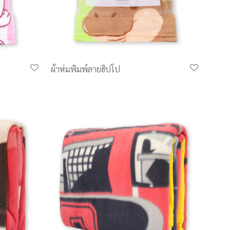
ผ้าห่มพิมพ์ลายฮิปโป