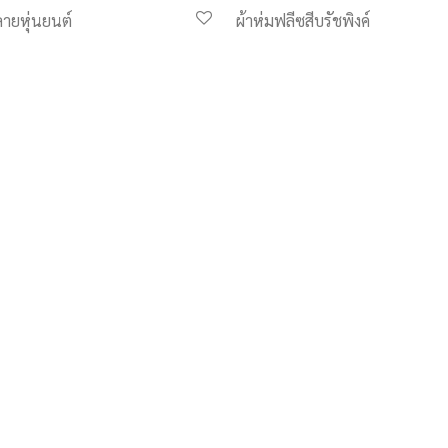
ลายหุ่นยนต์
ผ้าห่มฟลีซสีบรัชพิงค์