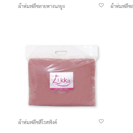
ผ้าห่มฟลีซลายหางนกยูง
ผ้าห่มฟลีซ
ผ้าห่มฟลีซสีโรสพิงค์