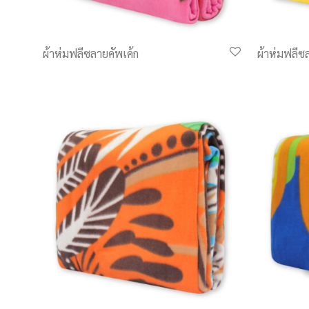
ผ้าห่มฟลีซลายคัพเค้ก
ผ้าห่มฟลี