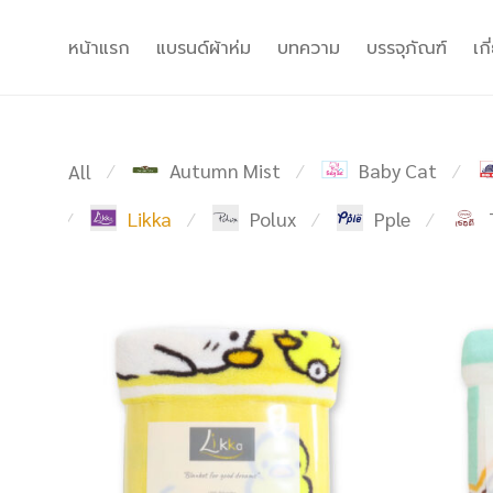
หน้าแรก
แบรนด์ผ้าห่ม
บทความ
บรรจุภัณฑ์
เก
Autumn Mist
Baby Cat
All
⁄
⁄
⁄
Likka
Polux
Pple
⁄
⁄
⁄
⁄