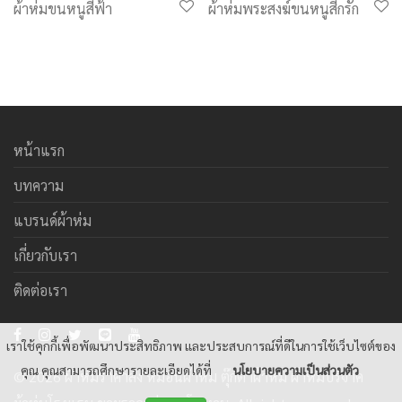
ผ้าห่มขนหนูสีฟ้า
ผ้าห่มพระสงฆ์ขนหนูสีกรัก
หน้าแรก
บทความ
แบรนด์ผ้าห่ม
เกี่ยวกับเรา
ติดต่อเรา
เราใช้คุกกี้เพื่อพัฒนาประสิทธิภาพ และประสบการณ์ที่ดีในการใช้เว็บไซต์ของ
คุณ คุณสามารถศึกษารายละเอียดได้ที่
นโยบายความเป็นส่วนตัว
© 2026 ผ้าห่มราคาส่ง หมอนผ้าห่ม ตุ๊กตาผ้าห่ม ผ้าห่มบริจาค