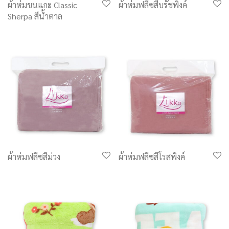
ผ้าห่มขนแกะ Classic
ผ้าห่มฟลีซสีบรัชพิงค์
Sherpa สีน้ำตาล
ผ้าห่มฟลีซสีม่วง
ผ้าห่มฟลีซสีโรสพิงค์