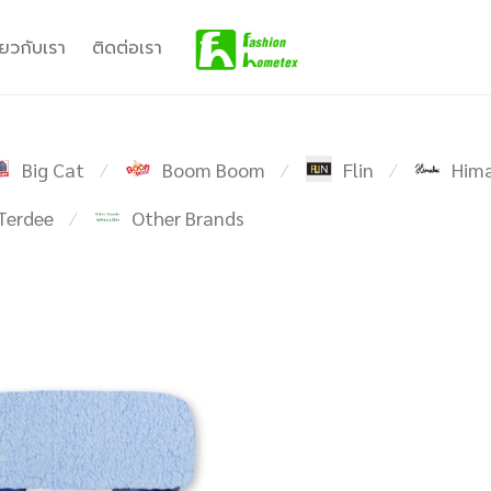
ี่ยวกับเรา
ติดต่อเรา
Big Cat
Boom Boom
Flin
Hima
⁄
⁄
⁄
Terdee
Other Brands
⁄