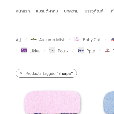
หน้าแรก
แบรนด์ผ้าห่ม
บทความ
บรรจุภัณฑ์
เก
Autumn Mist
Baby Cat
All
⁄
⁄
⁄
Likka
Polux
Pple
⁄
⁄
⁄
⁄
Products tagged
“sherpa”