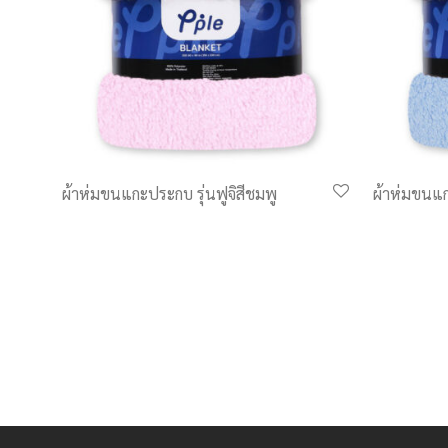
ผ้าห่มขนแกะประกบ รุ่นฟูจิสีชมพู
ผ้าห่มขนแกะ