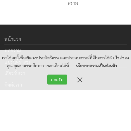
คราม
หน้าแรก
บทความ
เราใช้คุกกี้เพื่อพัฒนาประสิทธิภาพ และประสบการณ์ที่ดีในการใช้เว็บไซต์ของ
แบรนด์ผ้าห่ม
คุณ คุณสามารถศึกษารายละเอียดได้ที่
นโยบายความเป็นส่วนตัว
เกี่ยวกับเรา
ยอมรับ
ติดต่อเรา
© 2026 ผ้าห่มราคาส่ง หมอนผ้าห่ม ตุ๊กตาผ้าห่ม ผ้าห่มบริจาค
ผ้าห่มโรงแรม ขายราคาส่งจากโรงงาน. All rights reserved