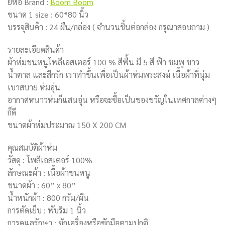
ยี่ห้อ Brand :
Boom Boom
ขนาด 1 size : 60*80 นิ้ว
บรรจุสินค้า : 24 ผืน/กล่อง ( จำนวนชิ้นต่อกล่อง กรุณาสอบถาม )
รายละเอียดสินค้า
ผ้าห่มขนหนูโพลีเอสเตอร์ 100 % สีพื้น มี 5 สี ฟ้า ชมพู ขาว
น้ำตาล และสีกรัก เราทำขึ้นเพื่อเป็นผ้าห่มพระสงฆ์ เนื้อผ้าที่นุ่ม
เบาสบาย ห่มอุ่น
อากาศหนาวห่มก็แสนอุ่น หรือจะซื้อเป็นของขวัญในเทศกาลต่างๆ
ก็ดี
ขนาดผ้าห่มประมาณ 150 X 200 CM
คุณสมบัติผ้าห่ม
วัสดุ : โพลีเอสเตอร์ 100%
ลักษณะผ้า : เนื้อผ้าขนหนู
ขนาดผ้า : 60” x 80”
น้ำหนักผ้า : 800 กรัม/ผืน
การตัดเย็บ : พับริม 1 นิ้ว
การดูแลรักษา : ซักเครื่องหรือซักมือตามปกติ