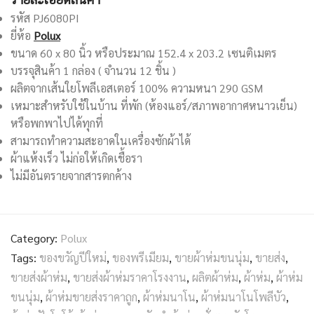
รหัส PJ6080PI
ยี่ห้อ
Polux
ขนาด 60 x 80 นิ้ว หรือประมาณ 152.4 x 203.2 เซนติเมตร
บรรจุสินค้า 1 กล่อง ( จำนวน 12 ชิ้น )
ผลิตจากเส้นใยโพลีเอสเตอร์ 100% ความหนา 290 GSM
เหมาะสำหรับใช้ในบ้าน ที่พัก (ห้องแอร์/สภาพอากาศหนาวเย็น)
หรือพกพาไปได้ทุกที่
สามารถทำความสะอาดในเครื่องซักผ้าได้
ผ้าแห้งเร็ว ไม่ก่อให้เกิดเชื้อรา
ไม่มีอันตรายจากสารตกค้าง
Category:
Polux
Tags:
ของขวัญปีใหม่
,
ของพรีเมียม
,
ขายผ้าห่มขนนุ่ม
,
ขายส่ง
,
ขายส่งผ้าห่ม
,
ขายส่งผ้าห่มราคาโรงงาน
,
ผลิตผ้าห่ม
,
ผ้าห่ม
,
ผ้าห่ม
ขนนุ่ม
,
ผ้าห่มขายส่งราคาถูก
,
ผ้าห่มนาโน
,
ผ้าห่มนาโนโพลีบัว
,