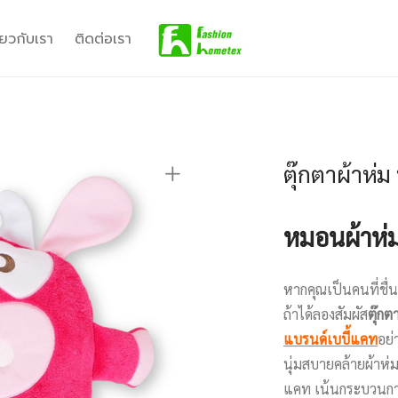
ี่ยวกับเรา
ติดต่อเรา
ตุ๊กตาผ้าห่ม
หมอนผ้าห่
หากคุณเป็นคนที่ชื่
ถ้าได้ลองสัมผัส
ตุ๊กต
แบรนด์เบบี้แคท
อย่
นุ่มสบายคล้ายผ้าห่ม
แคท เน้นกระบวนกา