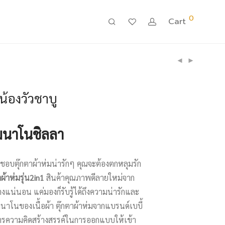
0
Cart
 น้องวัวชาบู
มนาโนชิลลา
นชอบตุ๊กตาผ้าห่มน่ารักๆ คุณจะต้องตกหลุมรัก
าผ้าห่มรุ่น2in1
สินค้าคุณภาพดีลายใหม่จาก
างแน่นอน แค่มองก็รับรู้ได้ถึงความน่ารักและ
นาโนของเนื้อผ้า ตุ๊กตาผ้าห่มจากแบรนด์เบบี้
รความคิดสร้างสรรค์ในการออกแบบให้เข้า