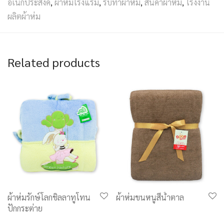
อเนกประสงค์
,
ผ้าห่มโรงแรม
,
รับทำผ้าห่ม
,
สินค้าผ้าห่ม
,
โรงงาน
ผลิตผ้าห่ม
Related products
ผ้าห่มรักษ์โลกชิลลาทูโทน
ผ้าห่มขนหนูสีน้ำตาล
ปักกระต่าย