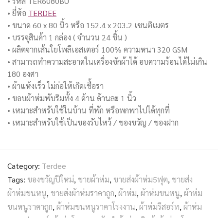
• รหัส TER6080BU
• ยี่ห้อ
TERDEE
• ขนาด 60 x 80 นิ้ว หรือ 152.4 x 203.2 เซนติเมตร
• บรรจุสินค้า 1 กล่อง ( จำนวน 24 ชิ้น )
• ผลิตจากเส้นใยโพลีเอสเตอร์ 100% ความหนา 320 GSM
• สามารถทำความสะอาดในเครื่องซักผ้าได้ อบความร้อนได้ไม่เกิน
180 องศา
• ผ้าแห้งเร็ว ไม่ก่อให้เกิดเชื้อรา
• ขอบผ้าห่มพับริมทั้ง 4 ด้าน ด้านละ 1 นิ้ว
• เหมาะสำหรับใช้ในบ้าน ที่พัก หรือพกพาไปได้ทุกที่
• เหมาะสำหรับใช้เป็นของรับไหว้ / ของขวัญ / ของฝาก
Category:
Terdee
Tags:
ของขวัญปีใหม่
,
ขายผ้าห่ม
,
ขายส่งผ้าห่ม5ฟุต
,
ขายส่ง
ผ้าห่มขนหนู
,
ขายส่งผ้าห่มราคาถูก
,
ผ้าห่ม
,
ผ้าห่มขนหนู
,
ผ้าห่ม
ขนหนูราคาถูก
,
ผ้าห่มขนหนูราคาโรงงาน
,
ผ้าห่มรีสอร์ท
,
ผ้าห่ม