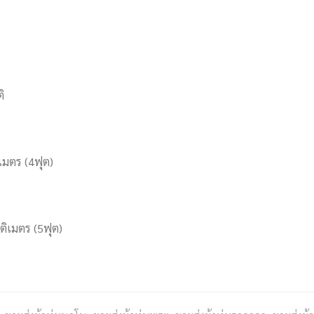
ิ
เมตร (4ฟุต)
ติเมตร (5ฟุต)