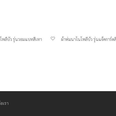
โพลีบัว รุ่นวอมแบทสีเทา
ผ้าห่มนาโนโพลีบัว รุ่นแจ็คการ์ดส
่อเรา