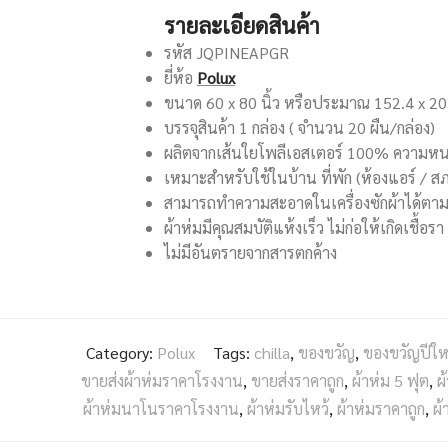
รายละเอียดสินค้า
รหัส JQPINEAPGR
ยี่ห้อ
Polux
ขนาด 60 x 80 นิ้ว หรือประมาณ 152.4 x 2
บรรจุสินค้า 1 กล่อง ( จำนวน 20 ผืน/กล่อง)
ผลิตจากเส้นใยโพลีเอสเตอร์ 100% ความห
เหมาะสำหรับใช้ในบ้าน ที่พัก (ห้องแอร์ / 
สามารถทำความสะอาดในเครื่องซักผ้าได้ตา
ผ้าห่มมีคุณสมบัติแห้งเร็ว ไม่ก่อให้เกิดเชื้อรา
ไม่มีอันตรายจากสารตกค้าง
Category:
Polux
Tags:
chilla
,
ของขวัญ
,
ของขวัญปีให
ขายส่งผ้าห่มราคาโรงงาน
,
ขายส่งราคาถูก
,
ผ้าห่ม 5 ฟุต
,
ผ
ผ้าห่มนาโนราคาโรงงาน
,
ผ้าห่มรับไหว้
,
ผ้าห่มราคาถูก
,
ผ้