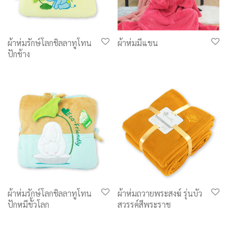
ผ้าห่มรักษ์โลกชิลลาทูโทน
ผ้าห่มมีแขน
ปักช้าง
ผ้าห่มรักษ์โลกชิลลาทูโทน
ผ้าห่มถวายพระสงฆ์ รุ่นบัว
ปักหมีขั้วโลก
สวรรค์สีพระราช