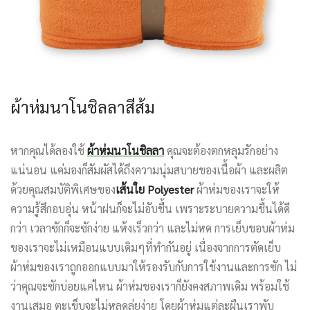
ผ้าห่มนาโนชิลลาสีส้ม
หากคุณได้ลองใช้
ผ้าห่มนาโนชิลลา
คุณจะต้องตกหลุมรักอย่าง
แน่นอน แค่มองก็สัมผัสได้ถึงความนุ่มสบายของเนื้อผ้า และผลิต
ด้วยคุณสมบัติพิเศษของ
เส้นใย Polyester
ผ้าห่มของเราจะให้
ความรู้สึกอบอุ่น หน้าฝนก็จะไม่อับชื้น เพราะระบายความชื้นได้ดี
กว่า เวลาซักก็จะซักง่าย แห้งเร็วกว่า และไม่หด การเย็บขอบผ้าห่ม
ของเราจะไม่เหมือนแบบเดิมๆที่ทำกันอยู่ เนื่องจากการตัดเย็บ
ผ้าห่มของเราถูกออกแบบมาให้รองรับกับการใช้งานและการซัก ไม่
ว่าคุณจะซักบ่อยแค่ไหน ผ้าห่มของเราก็ยังคงสภาพเดิม พร้อมใช้
งานเสมอ ตะเข็บจะไม่หลุดลุ่ยง่าย โดยผ้าห่มแต่ละผืนเราพับ