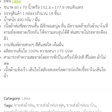
ยี่ห้อ
Likka
ขนาด 60 x 70 นิ้วหรือ 152.4 x 177.8 เซนติเมตร
บรรจุสินค้า 1 กล่อง (จำนวน 18 ชิ้น)
น้ำหนัก 490 กรัม / ผืน
เนื้อผ้าห่มชิลลาขนสั้น มีลักษณะนุ่ม ลื่น มีความคล้ายกับผ้านาโนที่
ตามท้องตลาดเรียกกัน ให้ความอบอุ่นได้ดี ห่มสบายไม่ระคายเคือง
ผิว
งานพิมพ์ลายสวยๆ
สีสันสดใส
เต็มผืน
ผลิตจากเส้นใย 100% ความหนา 170 GSM
สามารถทำความสะอาดโดยการซักปั่นเครื่องได้ปกติ สีไม่ตก ผ้าไม่
หด
เนื้อผ้าแห้งเร็ว เส้นใยโพลีเอสเตอร์ลดการก่อเกิดเชื้อราในเส้นใย
ผ้า
Category:
Likka
Tags:
ขายส่งผ้าห่ม
,
ขายส่งผ้าห่ม5ฟุต
,
ขายส่งผ้าห่มนาโน
,