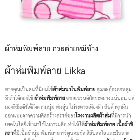
ผ้าห่มพิมพ์ลาย กระต่ายหมีช้าง
ผ้าห่มพิมพ์ลาย Likka
หากคุณเป็นคนที่นิยมใช้
ผ้าห่มนาโนพิมพ์ลาย
คุณจะต้องตกหลุม
รักถ้าได้ลองใช้
ผ้าห่มพิมพ์ลาย
จากแบรนด์ลิกขะอย่างแน่นอน แค่
มองก็สัมผัสได้ถึงความนุ่ม ห่มอุ่น ไม่ระคายเคืองผิว สินค้าทุกผืน
ออกแบบจากความคิดสร้างสรรค์ของ
โรงงานผลิตผ้าห่ม
ที่มีการนำ
เทคโนโลยีเข้ามาใช้ในการผลิต ทำให้ได้
ผ้าห่มพิมพ์ลาย เนื้อผ้าชิ
ลลา
ที่มีเนื้อผ้านุ่ม พิมพ์ลายการ์ตูนคมชัด สีสันสดใสและมีหลาก