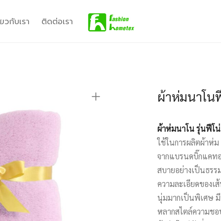
ี่ยวกับเรา
ติดต่อเรา
ผ้าห่มนาโนฟีโ
ผ้าห่มนาโน รุ่นฟีโน่
ใช้ในการผลิตผ้าห่ม
จากแบรนดบิ๊กแคทอย่
สบายอย่างเป็นธรรมช
ความละเอียดของเส้น
นุ่มมากเป็นพิเศษ ม
หลากสไตล์ความชอบข