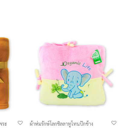
ีพระ
ผ้าห่มรักษ์โลกชิลลาทูโทนปักช้าง