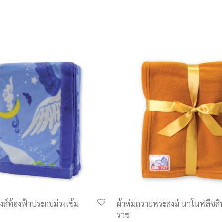
งส์ท้องฟ้าประกบม่วงเข้ม
ผ้าห่มถวายพระสงฆ์ นาโนฟลีซส
ราช