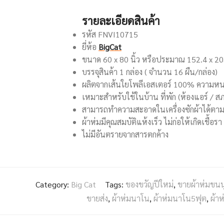
รายละเอียดสินค้า
รหัส FNVI10715
ยี่ห้อ
BigCat
ขนาด 60 x 80 นิ้ว หรือประมาณ 152.4 x 2
บรรจุสินค้า 1 กล่อง ( จำนวน 16 ผืน/กล่อง)
ผลิตจากเส้นใยโพลีเอสเตอร์ 100% ความห
เหมาะสำหรับใช้ในบ้าน ที่พัก (ห้องแอร์ /
สามารถทำความสะอาดในเครื่องซักผ้าได้ตา
ผ้าห่มมีคุณสมบัติแห้งเร็ว ไม่ก่อให้เกิดเชื้อรา
ไม่มีอันตรายจากสารตกค้าง
Category:
Big Cat
Tags:
ของขวัญปีใหม่
,
ขายผ้าห่มขนนุ
ขายส่ง
,
ผ้าห่มนาโน
,
ผ้าห่มนาโน5ฟุต
,
ผ้า