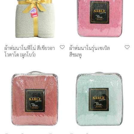
ผ้าห่มนาโนฟีโน่ สีเขียวอา
ผ้าห่มนาโนรุ่นเซเบิล
โวคาโด (ผูกโบว์)
สีชมพู