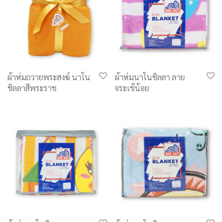
ผ้าห่มถวายพระสงฆ์ นาโน
ผ้าห่มนาโนชิลลา ลาย
ชิลลาสีพระราช
จระเข้น้อย