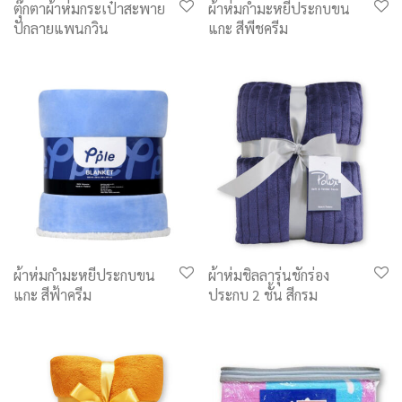
ตุ๊กตาผ้าห่มกระเป๋าสะพาย
ผ้าห่มกำมะหยี่ประกบขน
ปักลายแพนกวิน
แกะ สีพีชครีม
ผ้าห่มกำมะหยี่ประกบขน
ผ้าห่มชิลลารุ่นชักร่อง
แกะ สีฟ้าครีม
ประกบ 2 ชั้น สีกรม