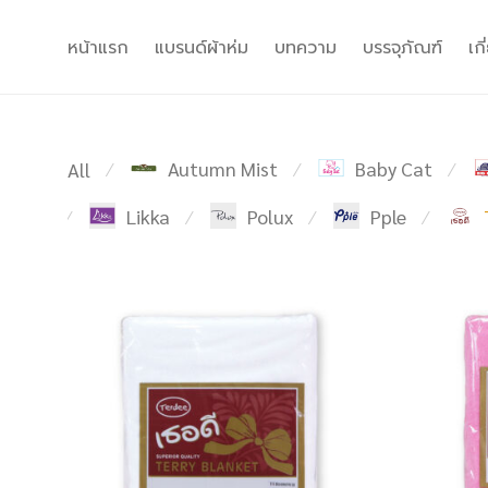
หน้าแรก
แบรนด์ผ้าห่ม
บทความ
บรรจุภัณฑ์
เก
Autumn Mist
Baby Cat
All
⁄
⁄
⁄
Likka
Polux
Pple
⁄
⁄
⁄
⁄