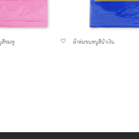
ูสีชมพู
ผ้าห่มขนหนูสีน้ำเงิน