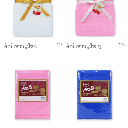
ผ้าห่มขนหนูสีขาว
ผ้าห่มขนหนูสีชมพู